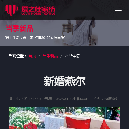
导
航
当季新品
“爱上生活，爱上家,打造80 90专属品质”
当前位置：
首页
当季新品
产品详情
新婚燕尔
时间：2016/6/25
来源：www.cnaizhijia.com
分类：婚庆系列