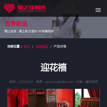
导
航
当季新品
“爱上生活，爱上家,打造80 90专属品质”
当前位置：
首页
当季新品
产品详情
迎花禧
时间：2016/9/8
来源：www.cnaizhijia.com
分类：婚庆系列