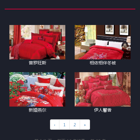
普罗旺斯
相依相伴冬被
新婚燕尔
伊人馨香
‹
1
2
»