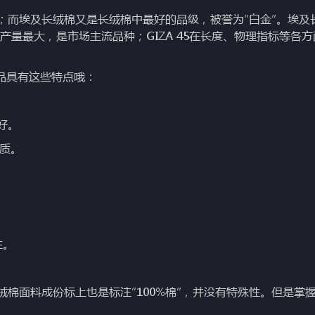
而埃及长绒棉又是长绒棉中最好的品级，被誉为“白金”。埃及
ZA 70产量最大，是市场主流品种；GIZA 45在长度、物理指标等各
品具有这些特点哦：
好。
质。
性。
面料成份标上也是标注“100%棉”，并没有特殊性。但是掌