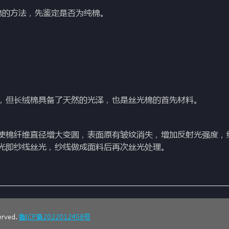
棉的方法，先鉴定是否为纯棉。
但长绒棉具备了天然的光泽，也是丝光棉的首先材料。
棉纤维直径增大变圆，表面原有皱纹消失，增加反射光强度，
光即纱线丝光，纱线做成面料后再次丝光处理。
rved.
鲁ICP备2022012458号