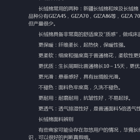
长绒棉常用的两种：新疆长绒棉和埃及长绒棉；
品种分有GIZA45，GIZA70，GIZA86等，GI
但产量很少。
长绒棉具备非常高的舒适度及“质感”，做成床
更保暖：纤维柔长，起热快，保暖性强。
更柔软：细度和强度高于普通棉花，柔软性更
更优质：生长周期比普通棉长10～15天，更优
更光滑：悬垂感好，具有丝绸般光滑。
不褪色：面料色牢度高，久洗不褪色。
更耐用：耐磨耐用，抗皱性好，不易起球。
更透气：透气排湿性好，是普通面料5倍透气
长绒棉面料辨别
有些商家可能会存在忽悠用户的情况，毕竟长绒棉
识，可以很好的判断真假哦。