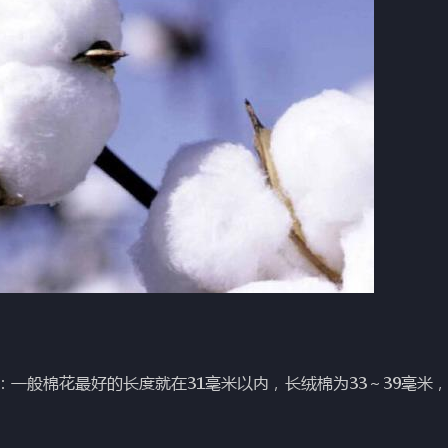
般棉花最好的长度就在31毫米以内，长绒棉为33～39毫米