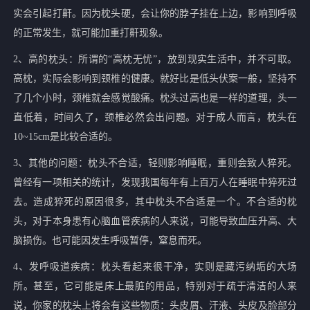
实会引起打鼾。因为枕头硬，会让你的脖子挂在上边，影响到呼吸
的正常发生，就可能加重打鼾现象。
2、高的枕头：所谓的“高枕无忧”，放到现实生活中，并不可取。
高枕，实际会影响到颈椎的健康。就好比是低头伏案一般，坚持不
了几个小时，颈椎就会感觉酸痛。枕头过高也是一样的道理，头一
直低着，时间久了，颈椎必然会出问题。对于成人而言，枕头在
10~15cm是比较合适的。
3、其他的问题：枕头不合适，轻则影响睡眠，重则会致人猝死。
曾经有一项相关的统计，发现我国每年有上百万人在睡眠中猝死过
去。造成猝死的原因很多，其中枕头不合适是一个。不合适的枕
头，对于本身患有心脑血管疾病的人来说，可能导致血压升高、大
脑损伤。也可能因发生呼吸暂停，窒息而死。
4、发呼吸道疾病：枕头看起来很干净，实则是藏污纳垢的大场
所。甚至，它可能是床上最脏的用品，特别对于疏于清洁的人来
说，你家的枕头上将会有这些物质：头皮屑、汗液、头皮及脸部分