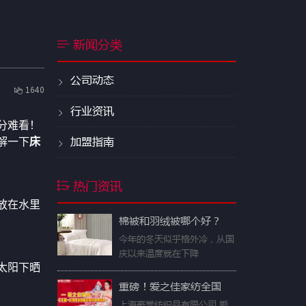
新闻分类
公司动态
1640
行业资讯
分难看！
加盟指南
解一下
床
热门资讯
放在水里
棉被和羽绒被哪个好？
今年的冬天似乎格外冷，从国
庆以来温度就在下降
太阳下晒
重磅！爱之佳家纺全国
上海豪誉纺织品有限公司 爱