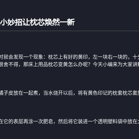
洗小妙招让枕芯焕然一新
时就会发现一个现象：枕芯上有好的黄印，左一块右一块的，十
很舍不得，那床上用品枕芯变黄怎么办呢？今天小编来为大家讲
橘子皮放在一起煮，当水烧开以后，将有黄色印记的枕套枕芯套
在它的表层再涂一次肥皂，然后将它装进一个透明塑料袋中放在